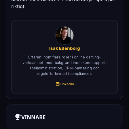
riktigt.
Isak Edenborg
Erfaren inom flera roller i online gaming-
verksamhet, med bakgrund inom kundsupport,
speladministration, CRM-hantering och
regelefterlevnad (compliance).
LinkedIn
VINNARE