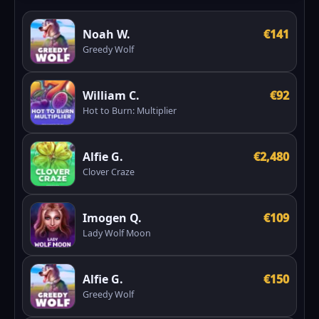
Noah W.
€141
Greedy Wolf
William C.
€92
Hot to Burn: Multiplier
Alfie G.
€2,480
Clover Craze
Imogen Q.
€109
Lady Wolf Moon
Alfie G.
€150
Greedy Wolf