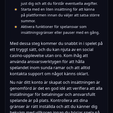
just dig och att du förstår eventuella avgifter.
Starta med en liten insättning för att känna
på plattformen innan du väljer att satsa större
summor.
Aktivera funktioner för spelansvar som
insättningsgränser eller pauser med en gång.
Med dessa steg kommer du snabbt in i spelet på
ett tryggt sätt, och du kan njuta av en social
casino-upplevelse utan oro. Kom ihåg att
använda ansvarsverktygen för att hålla
spelandet inom sunda ramar och att alltid
kontakta support om något känns oklart.
Nu när ditt konto är skapat och insättningen är
genomförd är det en god idé att verifiera att alla
inställningar för betalningar och ansvarsfullt
spelande är på plats. Kontrollera att dina
gränser är rätt inställda och att du känner dig
bekväm med villkoren innan du börjar spela på