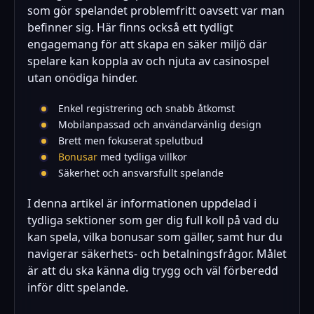
som gör spelandet problemfritt oavsett var man
befinner sig. Här finns också ett tydligt
engagemang för att skapa en säker miljö där
spelare kan koppla av och njuta av casinospel
utan onödiga hinder.
Enkel registrering och snabb åtkomst
Mobilanpassad och användarvänlig design
Brett men fokuserat spelutbud
Bonusar
med tydliga villkor
Säkerhet och ansvarsfullt spelande
I denna artikel är informationen uppdelad i
tydliga sektioner som ger dig full koll på vad du
kan spela, vilka bonusar som gäller, samt hur du
navigerar säkerhets- och betalningsfrågor. Målet
är att du ska känna dig trygg och väl förberedd
inför ditt spelande.