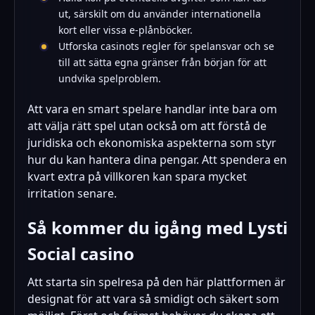
ut, särskilt om du använder internationella
kort eller vissa e-plånböcker.
Utforska casinots regler för spelansvar och se
till att sätta egna gränser från början för att
undvika spelproblem.
Att vara en smart spelare handlar inte bara om
att välja rätt spel utan också om att förstå de
juridiska och ekonomiska aspekterna som styr
hur du kan hantera dina pengar. Att spendera en
kvart extra på villkoren kan spara mycket
irritation senare.
Så kommer du igång med Lysti
Social casino
Att starta sin spelresa på den här plattformen är
designat för att vara så smidigt och säkert som