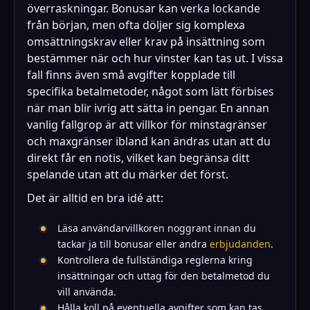
överraskningar. Bonusar kan verka lockande
från början, men ofta döljer sig komplexa
omsättningskrav eller krav på insättning som
bestämmer när och hur vinster kan tas ut. I vissa
fall finns även små avgifter kopplade till
specifika betalmetoder, något som lätt förbises
när man blir ivrig att sätta in pengar. En annan
vanlig fallgrop är att villkor för minstagränser
och maxgränser ibland kan ändras utan att du
direkt får en notis, vilket kan begränsa ditt
spelande utan att du märker det först.
Det är alltid en bra idé att:
Läsa användarvillkoren noggrant innan du
tackar ja till bonusar eller andra
erbjudanden
.
Kontrollera de fullständiga reglerna kring
insättningar och uttag för den betalmetod du
vill använda.
Hålla koll på eventuella avgifter som kan tas