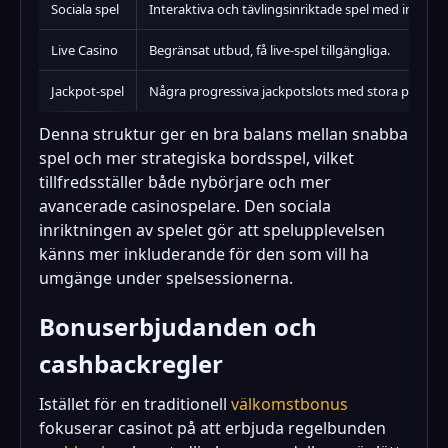
Sociala spel
Interaktiva och tävlingsinriktade spel med inslag a
Live Casino
Begränsat utbud, få live-spel tillgängliga.
Jackpot-spel
Några progressiva jackpotslots med stora potentiel
Denna struktur ger en bra balans mellan snabba
spel och mer strategiska bordsspel, vilket
tillfredsställer både nybörjare och mer
avancerade casinospelare. Den sociala
inriktningen av spelet gör att spelupplevelsen
känns mer inkluderande för den som vill ha
umgänge under spelsessionerna.
Bonuserbjudanden och
cashbackregler
Istället för en traditionell
välkomstbonus
fokuserar casinot på att erbjuda regelbunden