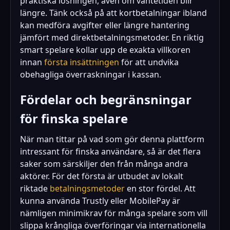
praktiska lösningen, även om väntetiden blir
längre. Tänk också på att kortbetalningar ibland
kan medföra avgifter eller längre hantering
jämfört med direktbetalningsmetoder. En riktig
smart spelare kollar upp de exakta villkoren
innan
första insättningen
för att undvika
obehagliga överraskningar i kassan.
Fördelar och begränsningar
för finska spelare
När man tittar på vad som gör denna plattform
intressant för finska användare, så är det flera
saker som särskiljer den från många andra
aktörer. För det första är utbudet av lokalt
riktade
betalningsmetoder
en stor fördel. Att
kunna använda Trustly eller MobilePay är
nämligen minimikrav för många spelare som vill
slippa krångliga överföringar via internationella