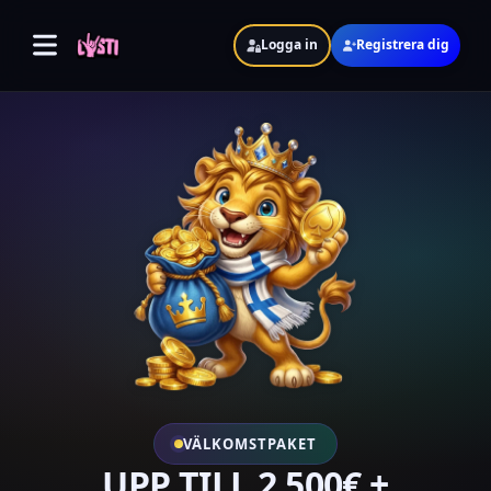
Logga in
Registrera dig
Meny
Spel
Logga in
Betalningsmetoder
App
Uttag
Bonusar
VÄLKOMSTPAKET
UPP TILL 2,500€ +