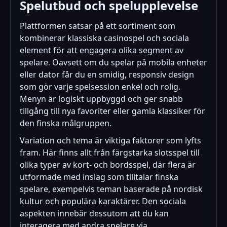
Spelutbud och spelupplevelse
Plattformen satsar på ett sortiment som
kombinerar klassiska casinospel och sociala
element för att engagera olika segment av
spelare. Oavsett om du spelar på mobila enheter
eller dator får du en smidig, responsiv design
som gör varje spelsession enkel och rolig.
Menyn är logiskt uppbyggd och ger snabb
tillgång till nya favoriter eller gamla klassiker för
den finska målgruppen.
Variation och tema är viktiga faktorer som lyfts
fram. Här finns allt från färgstarka slotsspel till
olika typer av kort- och bordsspel, där flera är
utformade med inslag som tilltalar finska
spelare, exempelvis teman baserade på nordisk
kultur och populära karaktärer. Den sociala
aspekten innebär dessutom att du kan
interagera med andra spelare via