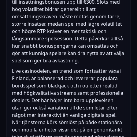
till insättningsbonusen upp till €300. Slots med
hög volatilitet bidrar generellt till att
omsättningskraven måste mötas genom färre,
större insatser, medan spel med lägre volatilitet
och högre RTP kräver en mer taktisk och
långsammare spelsession. Detta påverkar alltså
hur snabbt bonuspengarna kan omsättas och
gör att kunniga spelare kan dra nytta av att välja
spel som ger bra avkastning.
Live casinodelen, en trend som fortsätter växa i
Finland, är balanserad och levererar populära
bordsspel som blackjack och roulette i realtid
med högkvalitativa streams samt professionella
dealers. Det här höjer inte bara upplevelsen
utan ger också variation till de som letar efter
något mer interaktivt än vanliga digitala spel.
När tjänsterna körs sömlöst på både stationära
och mobila enheter visar det på en genomtänkt
teknisk plattform som är anpassad efter dagens