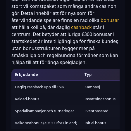
stort välkomstpaket som många andra casinon
gör. Detta innebär att för nya som för
återvändande spelare finns en rad olika
bonusar
att hålla koll på, där daglig
cashback
står i
centrum. Det betyder att luriga €300 bonusar i
startskedet är inte tillgängliga för finska kunder,
utan bonusstrukturen bygger mer på
småskaliga och regelbundna förmåner som kan
hjälpa till att förlänga spelglädjen.
Erbjudande
Typ
Vikt
Daglig cashback upp till 15%
Kampanj
Auto
Reload-bonus
Insättningsbonus
Vari
Specialkampanjer och turneringar
Eventbaserad
Tids
Välkomstbonus (ej €300 för Finland)
Initial bonus
Erbj