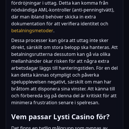
fördröjningar i uttag. Detta kan komma från
nödvändiga AML-kontroller (anti-penningtvätt),
där man ibland behöver skicka in extra
dokumentation för att verifiera identitet och
betalningsmetoder
.
Dessa processer kan göra att uttag inte sker
direkt, särskilt om stora belopp ska hanteras. Att
betalningsrutterna dessutom kan gå via olika
mellanhänder ökar risken för att några extra
arbetsdagar läggs till hanteringstiden. För en del
kan detta kännas otympligt och påverka
spelupplevelsen negativt, särskilt om man har
bråttom att disponera sina vinster. Att känna till
och förbereda sig på denna del är kritiskt för att
minimera frustration senare i spelresan.
Vem passar Lysti Casino för?
Det finns en tydlig målgrupp som gynnas av