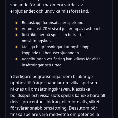
spelande för att maximera värdet av
erbjudandet och undvika missförstånd.
Bonuskapp för insats per spelrunda.
Automatisk CRM-styrd justering av cashback.
Restriktioner på spel som bidrar till
omsättningskrav.
Möjliga begränsningar i uttagsbelopp
kopplade till bonuserbjudanden.
Regelbunden verifiering kan krävas för vissa
insättningar och uttag.
Ytterligare begränsningar som brukar ge
upphov till frågor handlar om vilka spel som
räknas till omsättningskraven. Klassiska
bordsspel och vissa slots spelas kanske bara till
delvis procentuell bidrag, eller inte alls, vilket
försvårar snabb omsättning. Dessutom bör
finska spelare vara medvetna om potentiella