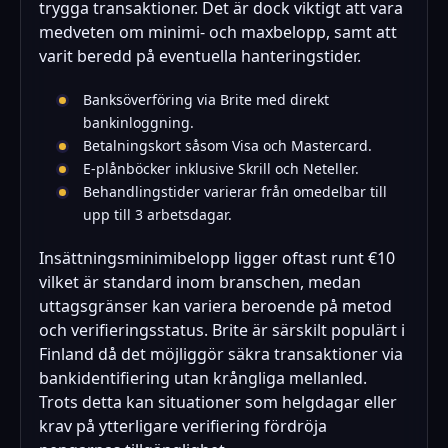
trygga transaktioner. Det är dock viktigt att vara
medveten om minimi- och maxbelopp, samt att
varit beredd på eventuella hanteringstider.
Banksöverföring via Brite med direkt
bankinloggning.
Betalningskort såsom Visa och Mastercard.
E-plånböcker inklusive Skrill och Neteller.
Behandlingstider varierar från omedelbar till
upp till 3 arbetsdagar.
Insättningsminimibelopp ligger oftast runt €10
vilket är standard inom branschen, medan
uttagsgränser kan variera beroende på metod
och verifieringsstatus. Brite är särskilt populärt i
Finland då det möjliggör säkra transaktioner via
bankidentifiering utan krångliga mellanled.
Trots detta kan situationer som helgdagar eller
krav på ytterligare verifiering fördröja