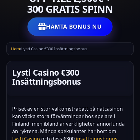
300 GRATIS SPINN
HÄMTA BONUS NU
Hem
›
Lysti Casino €300 Insättningsbonus
Lysti Casino €300
Insättningsbonus
Priset av en stor välkomstrabatt på nätcasinon
kan väcka stora förväntningar hos spelare i
Finland, men ibland är verkligheten annorlunda
än ryktena. Många spekulanter har hört om
Lysti Casino
och dess €300
insättningsbonus
,