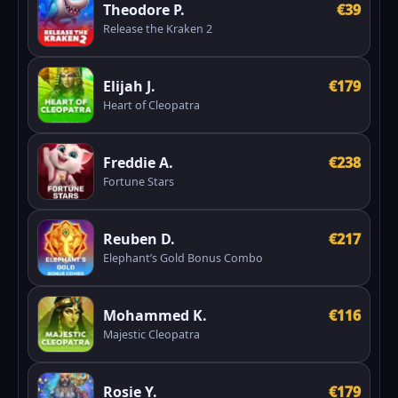
Theodore P.
€39
Release the Kraken 2
Elijah J.
€179
Heart of Cleopatra
Freddie A.
€238
Fortune Stars
Reuben D.
€217
Elephant’s Gold Bonus Combo
Mohammed K.
€116
Majestic Cleopatra
Rosie Y.
€179