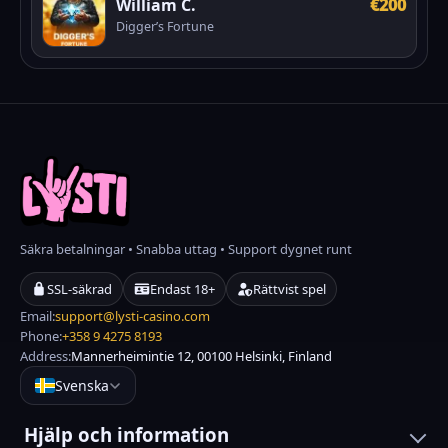
William C.
€200
Digger’s Fortune
Säkra betalningar • Snabba uttag • Support dygnet runt
Suomi
SSL-säkrad
Endast 18+
Rättvist spel
Svenska
Email:
support@lysti-casino.com
Phone:
+358 9 4275 8193
English
Address:
Mannerheimintie 12, 00100 Helsinki, Finland
Svenska
Hjälp och information