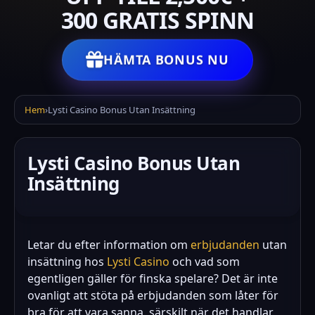
300 GRATIS SPINN
HÄMTA BONUS NU
Hem
›
Lysti Casino Bonus Utan Insättning
Lysti Casino Bonus Utan
Insättning
Letar du efter information om
erbjudanden
utan
insättning hos
Lysti Casino
och vad som
egentligen gäller för finska spelare? Det är inte
ovanligt att stöta på erbjudanden som låter för
bra för att vara sanna, särskilt när det handlar