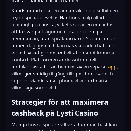
från att hamna i orätta händer.
Kundsupporten är en annan viktig pusselbit i en
trygg spelupplevelse. Här finns hjälp alltid
tillgänglig på finska, vilket skapar en möjlighet
att få svar på frågor och lösa problem på
hemmaplan, utan språkbarriärer. Supporten är
öppen dagligen och kan nås via både chatt och
e-post, vilket gör det enkelt att snabbt komma i
kontakt. Plattformen är dessutom helt
mobilanpassad utan behovet av en separat
app
,
vilket ger smidig tillgång till spel, bonusar och
support via din smartphone eller surfplatta i
vilket läge som helst.
Strategier för att maximera
cashback på Lysti Casino
Många finska spelare vill veta hur man bäst kan