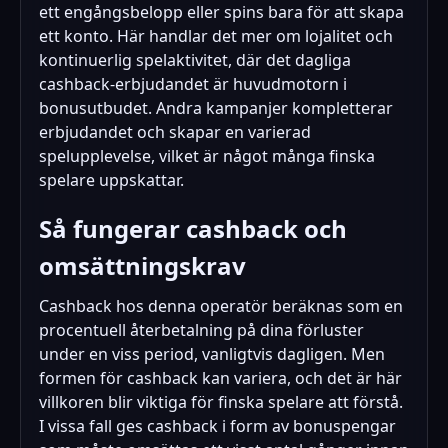
ett engångsbelopp eller spins bara för att skapa
ett konto. Här handlar det mer om lojalitet och
kontinuerlig spelaktivitet, där det dagliga
cashback-erbjudandet är huvudmotorn i
bonusutbudet. Andra kampanjer kompletterar
erbjudandet och skapar en varierad
spelupplevelse, vilket är något många finska
spelare uppskattar.
Så fungerar cashback och
omsättningskrav
Cashback hos denna operatör beräknas som en
procentuell återbetalning på dina förluster
under en viss period, vanligtvis dagligen. Men
formen för cashback kan variera, och det är här
villkoren blir viktiga för finska spelare att förstå.
I vissa fall ges cashback i form av bonuspengar