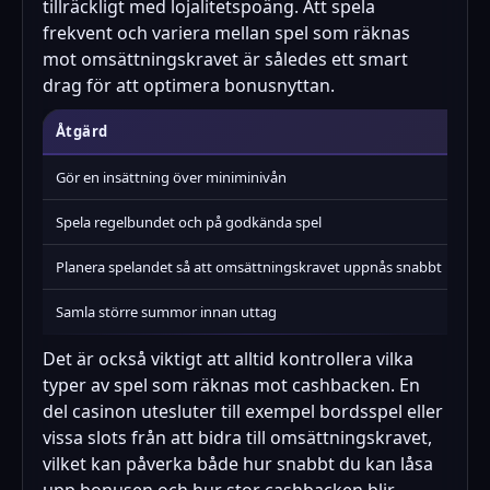
tillräckligt med lojalitetspoäng. Att spela
frekvent och variera mellan spel som räknas
mot omsättningskravet är således ett smart
drag för att optimera bonusnyttan.
Åtgärd
Va
Gör en insättning över miniminivån
Säk
Spela regelbundet och på godkända spel
Öka
Planera spelandet så att omsättningskravet uppnås snabbt
Kor
Samla större summor innan uttag
Und
Det är också viktigt att alltid kontrollera vilka
typer av spel som räknas mot cashbacken. En
del casinon utesluter till exempel bordsspel eller
vissa slots från att bidra till omsättningskravet,
vilket kan påverka både hur snabbt du kan låsa
upp bonusen och hur stor cashbacken blir.