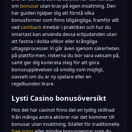
om
bonusar
utan krav på egen insättning. Den
här guiden hjälper dig att förstå vilka
bonusformer som finns tillgängliga, framför allt
vad
cashback
innebär i praktiken och hur du
smartast kan använda dessa erbjudanden utan
att fastna i dolda villkor eller krångliga
uttagsprocesser. Vi går även igenom säkerheten
på plattformen, riskerna du bör vara vaksam på,
samt ger dig konkreta steg för att göra
bonusupplevelsen så smidig som möjligt,
oavsett om du är ny spelare eller en
regelbunden lirare.
Lysti Casino bonusöversikt
Hos det här casinot finns det en tydlig skillnad
från många andra aktörer när det kommer till
bonusar utan insättning. Istället för traditionella
free spins
eller mindre bonuspengar som du