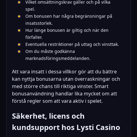
Vilket omsättningskrav gäller och på vilka
spel.
Om bonusen har några begränsningar på
insatsstorlek.
Hur länge bonusen är giltig och när den
förfaller.
Eventuella restriktioner på uttag och vinsttak.
Om du måste godkänna
marknadsföringsmeddelanden.
Att vara insatt i dessa villkor gör att du bättre
kan nyttja bonusarna utan överraskningar och
med större chans till riktiga vinster. Smart
bonusanvändning handlar lika mycket om att
förstå regler som att vara aktiv i spelet.
Säkerhet, licens och
kundsupport hos Lysti Casino