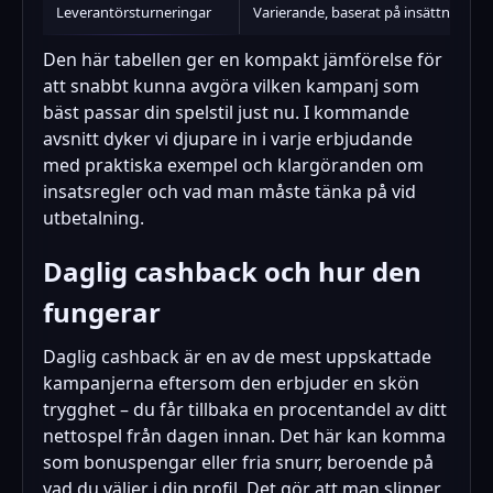
Leverantörsturneringar
Varierande, baserat på insättningar
Den här tabellen ger en kompakt jämförelse för
att snabbt kunna avgöra vilken kampanj som
bäst passar din spelstil just nu. I kommande
avsnitt dyker vi djupare in i varje erbjudande
med praktiska exempel och klargöranden om
insatsregler och vad man måste tänka på vid
utbetalning.
Daglig cashback och hur den
fungerar
Daglig cashback är en av de mest uppskattade
kampanjerna eftersom den erbjuder en skön
trygghet – du får tillbaka en procentandel av ditt
nettospel från dagen innan. Det här kan komma
som bonuspengar eller fria snurr, beroende på
vad du väljer i din profil. Det gör att man slipper