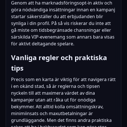
Genom att ha marknadsföringsopt‑in aktiv och
göra nödvändiga insättningar innan en kampanj
startar säkerställer du att erbjudanden blir
synliga i din profil. På så vis riskerar du inte att
gå miste om tidsbegränsade chansningar eller
särskilda VIP-evenemang som annars bara visas
för aktivt deltagande spelare.
Vanliga regler och praktiska
tips
Precis som en karta är viktig för att navigera rätt
i en okänd stad, så är reglerna och tipsen
nyckeln till att maximera värdet av dina
kampanjer utan att råka ut för onödiga
bekymmer. Att alltid kolla omsättningskrav,
minimiinsats och maxutbetalningar är
grundläggande. Men det finns andra praktiska
saker att ha i bakhuvudet som kan göra stor