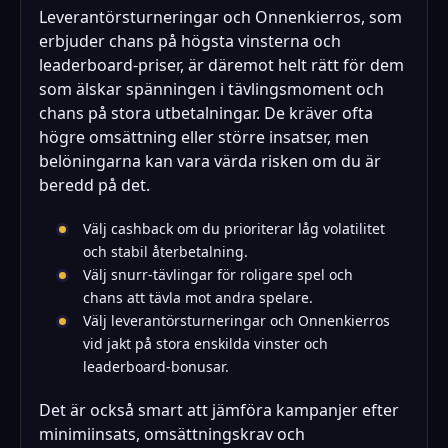
Leverantörsturneringar och Onnenkierros, som
erbjuder chans på högsta vinsterna och
leaderboard-priser, är däremot helt rätt för dem
som älskar spänningen i tävlingsmoment och
chans på stora utbetalningar. De kräver ofta
högre omsättning eller större insatser, men
belöningarna kan vara värda risken om du är
beredd på det.
Välj cashback om du prioriterar låg volatilitet
och stabil återbetalning.
Välj snurr‑tävlingar för roligare spel och
chans att tävla mot andra spelare.
Välj leverantörsturneringar och Onnenkierros
vid jakt på stora enskilda vinster och
leaderboard‑bonusar.
Det är också smart att jämföra kampanjer efter
minimiinsats, omsättningskrav och