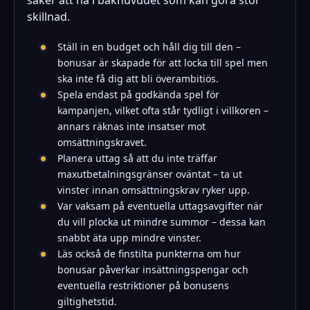
skillnad.
Ställ in en budget och håll dig till den –
bonusar är skapade för att locka till spel men
ska inte få dig att bli överambitiös.
Spela endast på godkända spel för
kampanjen, vilket ofta står tydligt i villkoren –
annars räknas inte insatser mot
omsättningskravet.
Planera uttag så att du inte träffar
maxutbetalningsgränser oväntat – ta ut
vinster innan omsättningskrav ryker upp.
Var vaksam på eventuella uttagsavgifter när
du vill plocka ut mindre summor – dessa kan
snabbt äta upp mindre vinster.
Läs också de finstilta punkterna om hur
bonusar påverkar insättningspengar och
eventuella restriktioner på bonusens
giltighetstid.