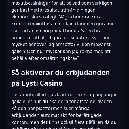
maxutbetalningar för att se vad som verkligen
ger bäst nettoresultat utifrån din egen
ekonomiska strategi. Några hundra extra
kronor i maxutbetalning kan i längden göra mer
skillnad än en hög initial bonus. Så en bra
princip är att alltid göra en snabb kalkyl – hur
mycket behöver jag omsätta? Vilken maxvinst
gäller? Och hur mycket kan jag räkna med att
behålla efter omsättningskrav?
Så aktiverar du erbjudanden
på Lysti Casino
Det är inte alltid självklart när en kampanj börjar
gälla eller hur du ska göra för att ta del av den.
På den här plattformen sker många
erbjudanden automatiskt för berättigade
konton, men det finns också flera tillfällen då du
behöver göra aktiva val för att inte missa