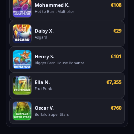
Mohammed K.
€108
Hot to Burn: Multiplier
Daisy X.
€29
Asgard
Henry S.
€101
Bigger Barn House Bonanza
Ella N.
€7,355
FruitPunk
Oscar V.
€760
Buffalo Super Stars