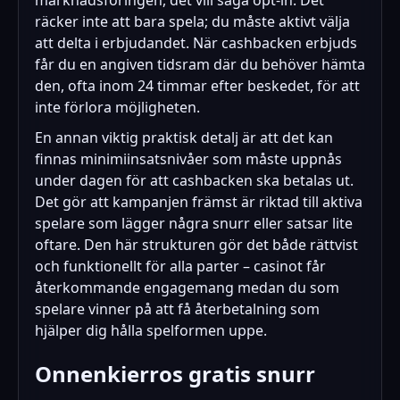
räcker inte att bara spela; du måste aktivt välja
att delta i erbjudandet. När cashbacken erbjuds
får du en angiven tidsram där du behöver hämta
den, ofta inom 24 timmar efter beskedet, för att
inte förlora möjligheten.
En annan viktig praktisk detalj är att det kan
finnas minimiinsatsnivåer som måste uppnås
under dagen för att cashbacken ska betalas ut.
Det gör att kampanjen främst är riktad till aktiva
spelare som lägger några snurr eller satsar lite
oftare. Den här strukturen gör det både rättvist
och funktionellt för alla parter – casinot får
återkommande engagemang medan du som
spelare vinner på att få återbetalning som
hjälper dig hålla spelformen uppe.
Onnenkierros gratis snurr