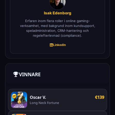
Isak Edenborg
Erfaren inom flera roller i online gaming-
verksamhet, med bakgrund inom kundsupport,
speladministration, CRM-hantering och
regelefterlevnad (compliance).
LinkedIn
VINNARE
Oscar V.
€139
Long Neck Fortune