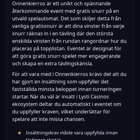
Onnenkierros är ett unikt och spännande
återkommande event med gratis snurr på en
utvald spelautomat. Det som skiljer detta från
vanliga gratissnurr är att dina vinster från varje
snurr räknas in i en tävling där den största
enskilda vinsten från rundan rangordnar hur du
placeras på topplistan. Eventet är designat för
att göra gratis snurr-spelet mer engagerande
och skapa en extra tävlingskänsla.
För att vara med i Onnenkierros krävs det att du
har gjort en insättning som uppfyller det
fastställda minsta beloppet innan turneringen
startar. När du väl är insatt i Lysti Casinos
ekosystem deltar du automatiskt i eventet om
du uppfyller kraven, vilket underlättar för
spelare att inte missa chansen.
Insättningskrav måste vara uppfyllda innan
tävlingen startar.