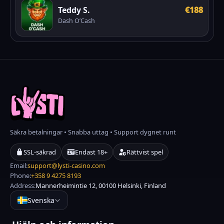
Teddy S.
€188
Dash O’Cash
Säkra betalningar • Snabba uttag • Support dygnet runt
Suomi
SSL-säkrad
Endast 18+
Rättvist spel
Svenska
Email:
support@lysti-casino.com
Phone:
+358 9 4275 8193
English
Address:
Mannerheimintie 12, 00100 Helsinki, Finland
Svenska