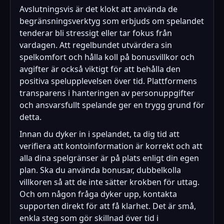
Avslutningsvis är det klokt att använda de
begränsningsverktyg som erbjuds om spelandet
tenderar bli stressigt eller tar fokus från
vardagen. Att regelbundet utvärdera sin
spelkomfort och hålla koll på bonusvillkor och
avgifter är också viktigt för att behålla den
positiva spelupplevelsen över tid. Plattformens
transparens i hanteringen av personuppgifter
och ansvarsfullt spelande ger en trygg grund för
detta.
Innan du dyker in i spelandet, ta dig tid att
verifiera att kontoinformation är korrekt och att
alla dina spelgränser är på plats enligt din egen
plan. Ska du använda bonusar, dubbelkolla
villkoren så att de inte sätter krokben för uttag.
Och om någon fråga dyker upp, kontakta
supporten direkt för att få klarhet. Det är små,
enkla steg som gör skillnad över tid i