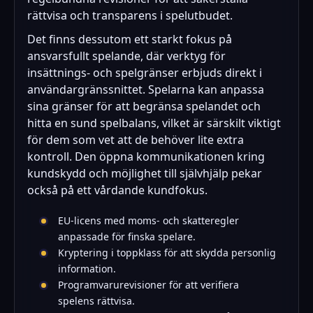
rättvisa och transparens i spelutbudet.
Det finns dessutom ett starkt fokus på
ansvarsfullt spelande, där verktyg för
insättnings- och spelgränser erbjuds direkt i
användargränssnittet. Spelarna kan anpassa
sina gränser för att begränsa spelandet och
hitta en sund spelbalans, vilket är särskilt viktigt
för dem som vet att de behöver lite extra
kontroll. Den öppna kommunikationen kring
kundskydd och möjlighet till självhjälp pekar
också på ett vårdande kundfokus.
EU-licens med moms- och skatteregler
anpassade för finska spelare.
Kryptering i toppklass för att skydda personlig
information.
Programvarurevisioner för att verifiera
spelens rättvisa.