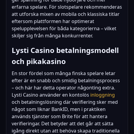
erfarna spelare. För slotspelare rekommenderas
att utforska mixen av mobila och klassiska titlar
eftersom plattformen har optimerat
spelupplevelsen för båda kategorierna – vilket
skiljer sig från många konkurrenter.
Lysti Casino betalningsmodell
och pikakasino
En stor fördel som många finska spelare letar
efter är en snabb och smidig betalningsprocess
– och här har detta operator någonting extra.
Lysti Casino använder en kontolös
inloggning
och betalningslösning där verifiering sker med
något som liknar BankID, men i praktiken
används tjänster som Brite för att hantera
verifieringar. Det betyder att det går att sätta
igång direkt utan att behöva skapa traditionella