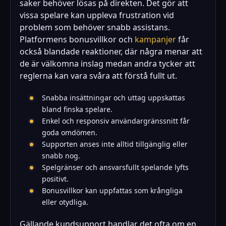
saker behöver lösas på direkten. Det gör att
vissa spelare kan uppleva frustration vid
problem som behöver snabb assistans.
Platformens bonusvillkor och
kampanjer
får
också blandade reaktioner, där några menar att
de är välkomna inslag medan andra tycker att
reglerna kan vara svåra att förstå fullt ut.
Snabba insättningar och uttag uppskattas
bland finska spelare.
Enkel och responsiv användargränssnitt får
goda omdömen.
Supporten anses inte alltid tillgänglig eller
snabb nog.
Spelgränser och ansvarsfullt spelande lyfts
positivt.
Bonusvillkor kan uppfattas som krångliga
eller otydliga.
Gällande kundsupport handlar det ofta om en