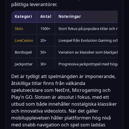
pålitliga leverantörer.
Kategori
Antal
Noteringar
Slots
1500+
Stort fokus på populära titlar och nya sl
LiveCasino
20+
Livespel från Evolution Gaming och Prag
Bordsspel
50+
Variation av klassiker som blackjack, rou
Jackpottar
30+
Progressiva jackpottspel med höga pri
Det är tydligt att spelmängden är imponerande,
åtskilliga titlar finns från välkända
spelutvecklare som NetEnt, Microgaming och
Play’n GO. Slotsen är absolut i fokus, med ett
utbud som både innehåller nostalgiska klassiker
och innovativa videoslots. När det gäller
mobilupplevelsen håller plattformen hög nivå
med snabb navigation och spel som laddas