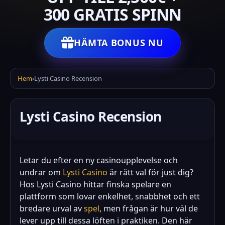
300 GRATIS SPINN
HÄMTA BONUS NU
Hem
›
Lysti Casino Recension
Lysti Casino Recension
Letar du efter en ny casinoupplevelse och
undrar om
Lysti Casino
är rätt val för just dig?
Hos Lysti Casino hittar finska spelare en
plattform som lovar enkelhet, snabbhet och ett
bredare urval av
spel
, men frågan är hur väl de
lever upp till dessa löften i praktiken. Den här