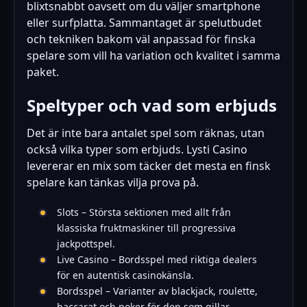
blixtsnabbt oavsett om du väljer smartphone
eller surfplatta. Sammantaget är spelutbudet
och tekniken bakom väl anpassad för finska
spelare som vill ha variation och kvalitet i samma
paket.
Speltyper och vad som erbjuds
Det är inte bara antalet spel som räknas, utan
också vilka typer som erbjuds. Lysti Casino
levererar en mix som täcker det mesta en finsk
spelare kan tänkas vilja prova på.
Slots – Största sektionen med allt från
klassiska fruktmaskiner till progressiva
jackpottspel.
Live Casino – Bordsspel med riktiga dealers
för en autentisk casinokänsla.
Bordsspel – Varianter av blackjack, roulette,
baccarat och poker för den som gillar