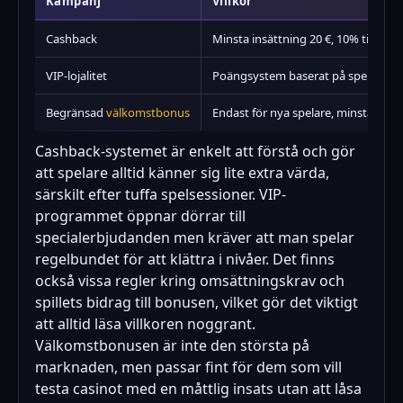
Kampanj
Villkor
Cashback
Minsta insättning 20 €, 10% tillbaka
VIP-lojalitet
Poängsystem baserat på spelad tid 
Begränsad
välkomstbonus
Endast för nya spelare, minsta insät
Cashback-systemet är enkelt att förstå och gör
att spelare alltid känner sig lite extra värda,
särskilt efter tuffa spelsessioner. VIP-
programmet öppnar dörrar till
specialerbjudanden men kräver att man spelar
regelbundet för att klättra i nivåer. Det finns
också vissa regler kring omsättningskrav och
spillets bidrag till bonusen, vilket gör det viktigt
att alltid läsa villkoren noggrant.
Välkomstbonusen är inte den största på
marknaden, men passar fint för dem som vill
testa casinot med en måttlig insats utan att låsa