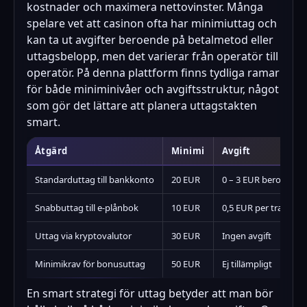
kostnader och maximera nettovinster. Många
spelare vet att casinon ofta har minimiuttag och
kan ta ut avgifter beroende på betalmetod eller
uttagsbelopp, men det varierar från operatör till
operatör. På denna plattform finns tydliga ramar
för både miniminivåer och avgiftsstruktur, något
som gör det lättare att planera uttagstakten
smart.
Åtgärd
Minimi
Avgift
Standarduttag till bankkonto
20 EUR
0 – 3 EUR beroende
Snabbuttag till e-plånbok
10 EUR
0,5 EUR per transakt
Uttag via kryptovalutor
30 EUR
Ingen avgift
Minimikrav för bonusuttag
50 EUR
Ej tillämpligt
En smart strategi för uttag betyder att man bör