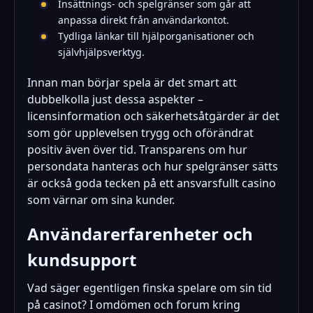
Insättnings- och spelgränser som går att
anpassa direkt från användarkontot.
Tydliga länkar till hjälporganisationer och
självhjälpsverktyg.
Innan man börjar spela är det smart att
dubbelkolla just dessa aspekter –
licensinformation och säkerhetsåtgärder är det
som gör upplevelsen trygg och oförändrat
positiv även över tid. Transparens om hur
persondata hanteras och hur spelgränser sätts
är också goda tecken på ett ansvarsfullt casino
som värnar om sina kunder.
Användarerfarenheter och
kundsupport
Vad säger egentligen finska spelare om sin tid
på casinot? I omdömen och forum kring