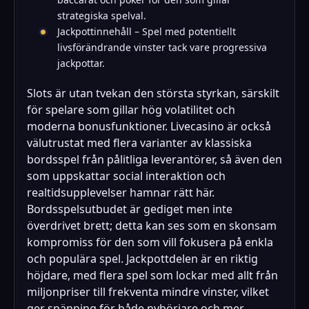
strategiska spelval.
Jackpottinnehåll – Spel med potentiellt
livsförändrande vinster tack vare progressiva
jackpottar.
Slots är utan tvekan den största styrkan, särskilt
för spelare som gillar hög volatilitet och
moderna bonusfunktioner. Livecasino är också
välutrustat med flera varianter av klassiska
bordsspel från pålitliga leverantörer, så även den
som uppskattar social interaktion och
realtidsupplevelser hamnar rätt här.
Bordsspelsutbudet är gediget men inte
överdrivet brett; detta kan ses som en skonsam
kompromiss för den som vill fokusera på enkla
och populära spel. Jackpottdelen är en riktig
höjdare, med flera spel som lockar med allt från
miljonpriser till frekventa mindre vinster, vilket
ger spänning för både nybörjare och mer