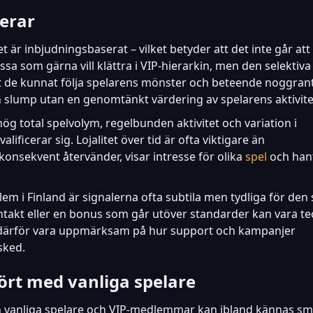
erar
 är inbjudningsbaserat – vilket betyder att det inte går att
ssa som gärna vill klättra i VIP-hierarkin, men den selektiva
 att de kunnat följa spelarens mönster och beteende noggran
 en slump utan en genomtänkt värdering av spelarens aktivite
hög total spelvolym, regelbunden aktivitet och variation i
lificerar sig. Lojalitet över tid är ofta viktigare än
onsekvent återvänder, visar intresse för olika
spel
och han
em i Finland är signalerna ofta subtila men tydliga för den
ontakt eller en bonus som går utöver standarder kan vara t
n därför vara uppmärksam på hur support och kampanjer
sked.
ört med vanliga spelare
an vanliga spelare och VIP-medlemmar kan ibland kännas s