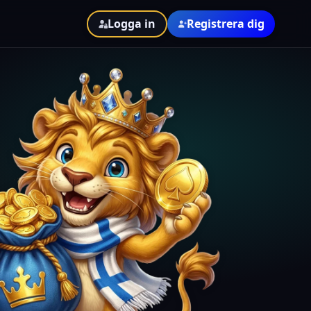
Logga in
Registrera dig