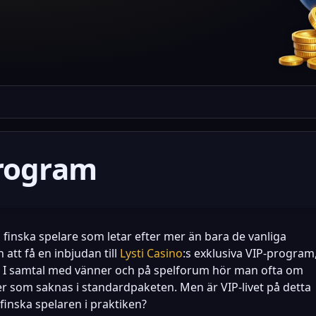
Program
finska spelare som letar efter mer än bara de vanliga
att få en inbjudan till
Lysti Casino
:s exklusiva VIP-program
t? I samtal med vänner och på spelforum hör man ofta om
r som saknas i standardpaketen. Men är VIP-livet på detta
finska spelaren i praktiken?