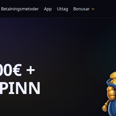
Betalningsmetoder
App
Uttag
Bonusar
00€ +
SPINN