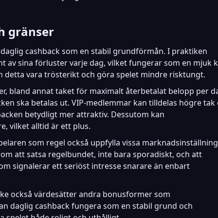
h gränser
r daglig cashback som en stabil grundförmån. I praktiken
nt av sina förluster varje dag, vilket fungerar som en mjuk
n detta vara trösterikt och göra spelet mindre risktungt.
er, bland annat taket för maximalt återbetalat belopp per d
ken ska betalas ut. VIP-medlemmar kan tilldelas högre tak
backen betydligt mer attraktiv. Dessutom kan
vilket alltid är ett plus.
spelaren som regel också uppfylla vissa marknadsinställnin
 om att satsa regelbundet, inte bara sporadiskt, och att
som signalerar ett seriöst intresse snarare än enbart
nske också värdesätter andra bonusformer som
 kan daglig cashback fungera som en stabil grund och
 spelet både roligt och uthålligt.