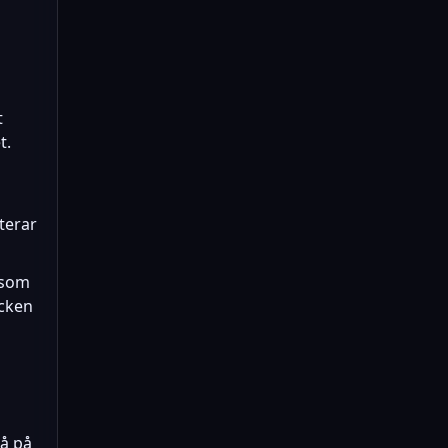
t
t.
terar
 som
ecken
må på