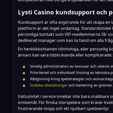
Lysti Casino kundsupport och p
Kundsupport är ofta avgörande för att skapa en l
plattform är det inget undantag. Standardstödet br
personliga kontakt som VIP-medlemmarna får som 
dedikerad manager som kan ta hand om alla frågo
En henkilökohtainen tilinhoitaja, eller personlig
annars kan vara tidskrävande eller komplicerade:
Smidig administration av bonusar och utskick a
Prioriterad och individuell lösning av tekniska 
Rådgivning kring spelstrategier och ansvarstag
Snabba utbetalningar
och hantering av gränser.
Exklusivitet i service innebär inte bara snabbare
önskemål. För finska storspelare som kräver kvali
frustrerande stopp och ett njutbart speläventyr.