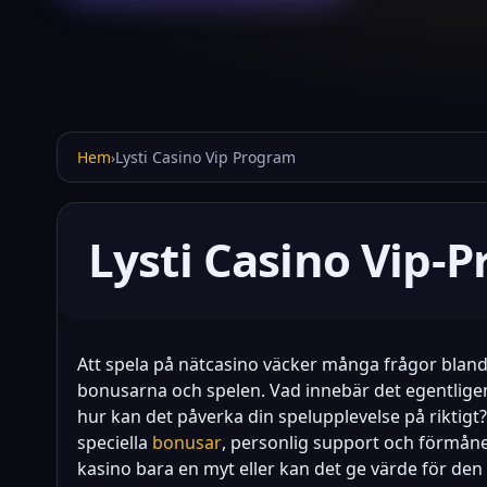
Hem
Lysti Casino Vip Program
›
Lysti Casino Vip-
Att spela på nätcasino väcker många frågor bland 
bonusarna och spelen. Vad innebär det egentligen 
hur kan det påverka din spelupplevelse på riktig
speciella
bonusar
, personlig support och förmåne
kasino bara en myt eller kan det ge värde för den 