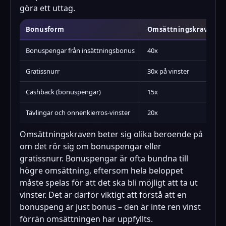
göra ett uttag.
Bonusform
Omsättningskrav
M
Bonuspengar från insättningsbonus
40x
5
Gratissnurr
30x på vinster
5
Cashback (bonuspengar)
15x
3
Tävlingar och onnenkierros-vinster
20x
5
Omsättningskraven beter sig olika beroende på
om det rör sig om bonuspengar eller
gratissnurr. Bonuspengar är ofta bundna till
högre omsättning, eftersom hela beloppet
måste spelas för att det ska bli möjligt att ta ut
vinster. Det är därför viktigt att förstå att en
bonuspeng är just bonus – den är inte ren vinst
förrän omsättningen har uppfyllts.