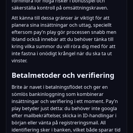
förhindra för höga risker i bonusspel och
säkerställa kontroll på omsättningskraven.
Att känna till dessa gränser är viktigt för att
planera sina insättningar och uttag, speciellt
eftersom pay’n play gör processen snabb men
ibland också innebär att du behöver tänka till
kring vilka summor du vill röra dig med för att
inte fastna i onödigt krångel när du ska ta ut
vinster.
Betalmetoder och verifiering
Brite är navet i betalningsflödet och ger en
sömlös bankinloggning som kombinerar
insättningar och verifiering i ett moment. Pay’n
play betyder just detta: du behöver inte googla
efter mailbekräftelser, skicka in ID-handlingar i
början eller vänta på registreringsmail. All
identifiering sker i banken, vilket både sparar tid