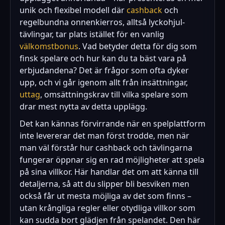
unik och flexibel modell där
cashback
och
regelbundna onnenkierros, alltså lyckohjul-
tävlingar, tar plats istället för en vanlig
välkomstbonus
. Vad betyder detta för dig som
finsk spelare och hur kan du ta bäst vara på
erbjudandena? Det är frågor som ofta dyker
upp, och vi går igenom allt från insättningar,
uttag
, omsättningskrav till vilka spelare som
drar mest nytta av detta upplägg.
Det kan kännas förvirrande när en spelplattform
inte levererar det man först trodde, men när
man väl förstår hur cashback och tävlingarna
fungerar öppnar sig en rad möjligheter att spela
på sina villkor. Här handlar det om att känna till
detaljerna, så att du slipper bli besviken men
också får ut mesta möjliga av det som finns –
utan krångliga regler eller otydliga villkor som
kan sudda bort glädjen från spelandet. Den här