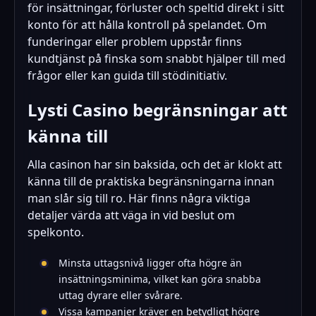
för insättningar, förluster och speltid direkt i sitt
konto för att hålla kontroll på spelandet. Om
funderingar eller problem uppstår finns
kundtjänst på finska som snabbt hjälper till med
frågor eller kan guida till stödinitiativ.
Lysti Casino begränsningar att
känna till
Alla casinon har sin baksida, och det är klokt att
känna till de praktiska begränsningarna innan
man slår sig till ro. Här finns några viktiga
detaljer värda att väga in vid beslut om
spelkonto.
Minsta uttagsnivå ligger ofta högre än
insättningsminima, vilket kan göra snabba
uttag dyrare eller svårare.
Vissa kampanjer kräver en betydligt högre