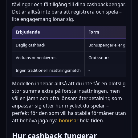
tävlingar och få tillgång till dina cashbackpengar.
Det är alltså inte bara att registrera och spela –
lite engagemang lönar sig.
Erbjudande
Form
Daglig cashback
Bonuspengar eller gratissn
Veckans onnenkierros
Gratissnurr
Ingen traditionell insättningsmatch
–
Modellen innebär alltså att du inte får en plötslig
stor summa extra på första insättningen, men
väl en jämn och ofta lönsam återbetalning som
anpassar sig efter hur mycket du spelar –
perfekt för den som vill ha stabila förmåner utan
att behöva jaga nya
bonusar
hela tiden.
Hur cashback fungerar