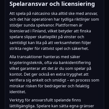
Spelaransvar och licensiering
Att spela på nätcasino ska alltid ske med ansvar,
och det här operatören har tydliga riktlinjer som
stödjer sunda spelvanor. Plattformen är
licensierad i Finland, vilket betyder att finska
spelare slipper skatteplikt på vinster och
samtidigt kan lita på att verksamheten följer
strikta regler för rättvist spel och säkerhet.
Alla transaktioner hanteras med säker
krypteringsteknik, ofta via bankidentifiering
vilket garanterar att det är du som spelar på
kontot. Det ger också en extra trygghet att
verifiera sig enkelt och smidigt – en process som
minskar risken för bedrägerier och felaktig
identitet.
Verktyg för ansvarsfullt spelande finns
lättillgängliga. Spelare kan sätta egna gränser