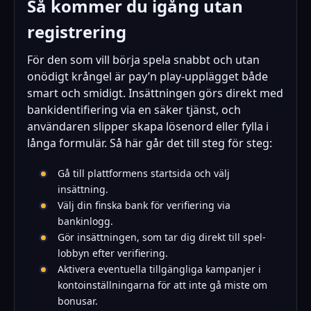
Så kommer du igång utan
registrering
För den som vill börja spela snabbt och utan
onödigt krångel är pay’n play-upplägget både
smart och smidigt. Insättningen görs direkt med
bankidentifiering via en säker tjänst, och
användaren slipper skapa lösenord eller fylla i
långa formulär. Så här går det till steg för steg:
Gå till plattformens startsida och välj
insättning.
Välj din finska bank för verifiering via
bankinlogg.
Gör insättningen, som tar dig direkt till spel-
lobbyn efter verifiering.
Aktivera eventuella tillgängliga kampanjer i
kontoinställningarna för att inte gå miste om
bonusar.