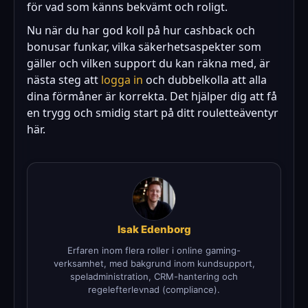
för vad som känns bekvämt och roligt.
Nu när du har god koll på hur cashback och
bonusar funkar, vilka säkerhetsaspekter som
gäller och vilken support du kan räkna med, är
nästa steg att
logga in
och dubbelkolla att alla
dina förmåner är korrekta. Det hjälper dig att få
en trygg och smidig start på ditt rouletteäventyr
här.
Isak Edenborg
Erfaren inom flera roller i online gaming-
verksamhet, med bakgrund inom kundsupport,
speladministration, CRM-hantering och
regelefterlevnad (compliance).