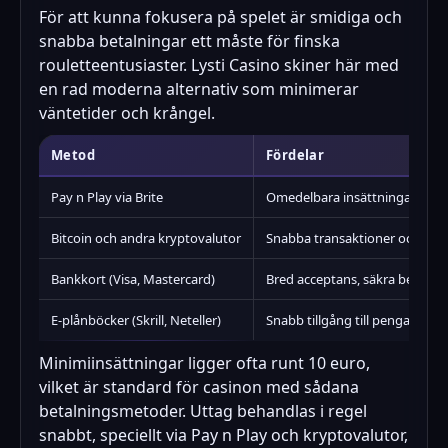
För att kunna fokusera på spelet är smidiga och
snabba betalningar ett måste för finska
rouletteentusiaster. Lysti Casino skiner här med
en rad moderna alternativ som minimerar
väntetider och krångel.
Metod
Fördelar
Pay n Play via Brite
Omedelbara insättningar och
Bitcoin och andra kryptovalutor
Snabba transaktioner och ano
Bankkort (Visa, Mastercard)
Bred acceptans, säkra betalnin
E-plånböcker (Skrill, Neteller)
Snabb tillgång till pengar och l
Minimiinsättningar ligger ofta runt 10 euro,
vilket är standard för casinon med sådana
betalningsmetoder. Uttag behandlas i regel
snabbt, speciellt via Pay n Play och kryptovalutor,