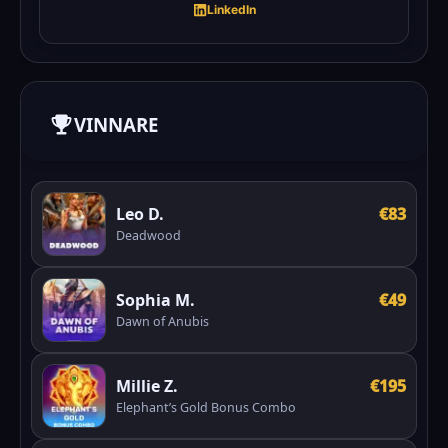
LinkedIn
VINNARE
Leo D.
€83
Deadwood
Sophia M.
€49
Dawn of Anubis
Millie Z.
€195
Elephant’s Gold Bonus Combo