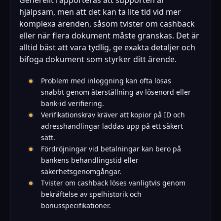
hjälpsam, men att det kan ta lite tid vid mer
komplexa ärenden, såsom tvister om cashback
eller när flera dokument måste granskas. Det är
alltid bäst att vara tydlig, ge exakta detaljer och
bifoga dokument som styrker ditt ärende.
Problem med inloggning kan ofta lösas
snabbt genom återställning av lösenord eller
bank-id verifiering.
Verifikationskrav kräver att kopior på ID och
adresshandlingar laddas upp på ett säkert
sätt.
Fördröjningar vid betalningar kan bero på
bankens behandlingstid eller
säkerhetsgenomgångar.
Tvister om cashback löses vanligtvis genom
bekräftelse av spelhistorik och
bonusspecifikationer.