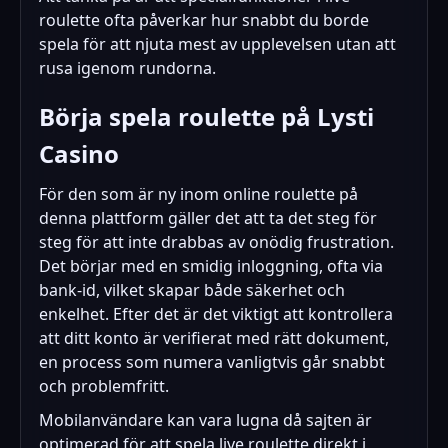
roulette ofta påverkar hur snabbt du borde
spela för att njuta mest av upplevelsen utan att
rusa igenom rundorna.
Börja spela roulette på Lysti
Casino
För den som är ny inom online roulette på
denna plattform gäller det att ta det steg för
steg för att inte drabbas av onödig frustration.
Det börjar med en smidig inloggning, ofta via
bank-id, vilket skapar både säkerhet och
enkelhet. Efter det är det viktigt att kontrollera
att ditt konto är verifierat med rätt dokument,
en process som numera vanligtvis går snabbt
och problemfritt.
Mobilanvändare kan vara lugna då sajten är
optimerad för att spela live roulette direkt i