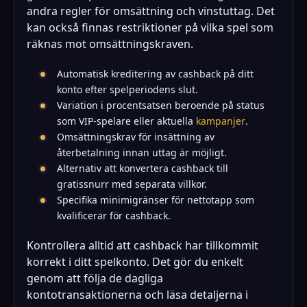
andra regler för omsättning och vinstuttag. Det
kan också finnas restriktioner på vilka spel som
räknas mot omsättningskraven.
Automatisk kreditering av cashback på ditt
konto efter spelperiodens slut.
Variation i procentsatsen beroende på status
som VIP-spelare eller aktuella
kampanjer
.
Omsättningskrav för insättning av
återbetalning innan uttag är möjligt.
Alternativ att konvertera cashback till
gratissnurr med separata villkor.
Specifika minimigränser för nettotapp som
kvalificerar för cashback.
Kontrollera alltid att cashback har tillkommit
korrekt i ditt spelkonto. Det gör du enkelt
genom att följa de dagliga
kontotransaktionerna och läsa detaljerna i