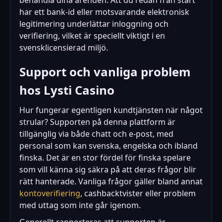
har ett bank-id eller motsvarande elektronisk
legitimering underlättar inloggning och
verifiering, vilket är speciellt viktigt i en
svensklicensierad miljö.
Support och vanliga problem
hos Lysti Casino
Hur fungerar egentligen kundtjänsten när något
strular? Supporten på denna plattform är
tillgänglig via både chatt och e-post, med
personal som kan svenska, engelska och ibland
finska. Det är en stor fördel för finska spelare
som vill känna sig säkra på att deras frågor blir
rätt hanterade. Vanliga frågor gäller bland annat
kontoverifiering
, cashbacktvister eller problem
med uttag som inte går igenom.
Generellt rapporteras att supporten är