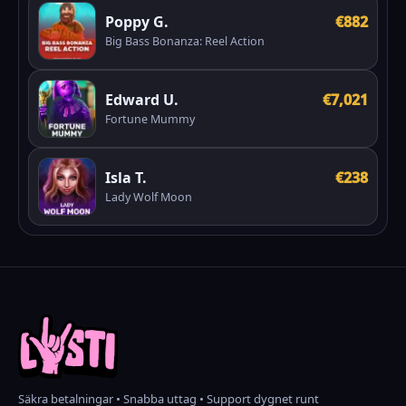
Poppy G.
€882
Big Bass Bonanza: Reel Action
Edward U.
€7,021
Fortune Mummy
Isla T.
€238
Lady Wolf Moon
Säkra betalningar • Snabba uttag • Support dygnet runt