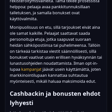
rekisteröitymisvaiheita. Tämä tekee prosessista
helppoa: pelaaja avaa pankkitunnuksillaan
talletuksen, ja samalla bonukset ovat
käyttövalmiita.
Monipuolisuus on etu, sillä tarjoukset eivät aina
ole samat kaikille. Pelaajat saattavat saada
personoituja etuja, jotka saapuvat suoraan
heidän sähköpostiinsa tai puhelimeensa. Tällöin
on tärkeää tarkistaa viestit säännöllisesti, sillä
bonukset vaativat usein erillisen hyväksynnän tai
lunastusohjeiden noudattamista. Ilman opt-in-
lupaa
kampanjat
jäävät usein käyttämättä, joten
markkinointilupaan kannattaa suhtautua
myönteisesti, mikäli haluaa maksimoida edut.
Cashbackin ja bonusten ehdot
lyhyesti