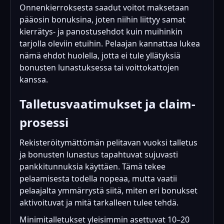
Onnenkierroksesta saadut voitot maksetaan
pääosin bonuksina, joten niihin liittyy samat
kierrätys- ja panostusehdot kuin muihinkin
tarjolla oleviin etuihin. Pelaajan kannattaa lukea
nämä ehdot huolella, jotta ei tule yllätyksiä
bonusten lunastuksessa tai voittokattojen
kanssa.
Talletusvaatimukset ja claim-
prosessi
Rekisteröitymättömän pelitavan vuoksi talletus
ja bonusten lunastus tapahtuvat sujuvasti
pankkitunnuksia käyttäen. Tämä tekee
pelaamisesta todella nopeaa, mutta vaatii
pelaajalta ymmärrystä siitä, miten eri bonukset
aktivoituvat ja mitä tarkalleen tulee tehdä.
Minimitalletukset yleisimmin asettuvat 10–20