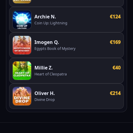
Archie N.
€124
Coin Up: Lightning
Imogen Q.
€169
Egypts Book of Mystery
Millie Z.
€40
Heart of Cleopatra
Oliver H.
€214
Divine Drop