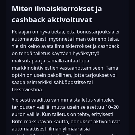
Miten ilmaiskierrokset ja
cashback aktivoituvat
Pelaajan on hyvä tietää, että bonustarjouksia ei
automaattisesti myönnetä ilman toimenpiteitä.
Yleisin keino avata ilmaiskierrokset ja cashback
on tehdä talletus käyttäen hyväksyttyä
maksutapaa ja samalla antaa lupa
markkinointiviestien vastaanottamiseen. Tämä
opt-in on usein pakollinen, jotta tarjoukset voi
saada esimerkiksi sähköpostitse tai
tekstiviestinä.
Yleisesti vaadittu vähimmäistalletus vaihtelee
tarjousten välillä, mutta usein se asettuu 10–20
euron välille. Kun talletus on tehty, erityisesti
Brite-maksutavan kautta, bonukset aktivoituvat
automaattisesti ilman ylimääräisiä