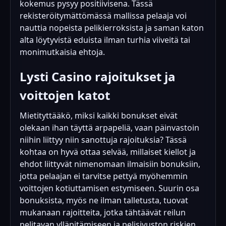
kokemus pysyy positiivisena. Tässä
rekisteröitymättömässä mallissa pelaaja voi
nauttia nopeista pelikierroksista ja saman katon
alta löytyvistä eduista ilman turhia viiveitä tai
monimutkaisia ehtoja.
Lysti Casino rajoitukset ja
voittojen katot
Mietityttääkö, miksi kaikki bonukset eivät
olekaan ihan täyttä arpapeliä, vaan päinvastoin
niihin liittyy niin sanottuja rajoituksia? Tässä
kohtaa on hyvä ottaa selvää, millaiset kiellot ja
ehdot liittyvät nimenomaan ilmaisiin bonuksiin,
jotta pelaajan ei tarvitse pettyä myöhemmin
voittojen kotiuttamisen estymiseen. Suurin osa
bonuksista, myös ne ilman talletusta, tuovat
mukanaan rajoitteita, jotka tähtäävät reilun
pelitavan ylläpitämiseen ja pelisivuston riskien