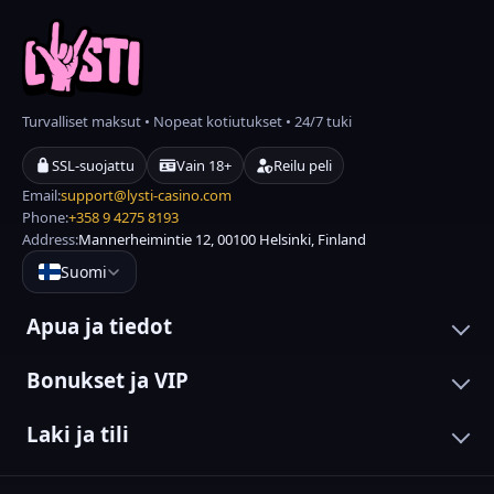
Turvalliset maksut • Nopeat kotiutukset • 24/7 tuki
Suomi
SSL-suojattu
Vain 18+
Reilu peli
Svenska
Email:
support@lysti-casino.com
Phone:
+358 9 4275 8193
English
Address:
Mannerheimintie 12, 00100 Helsinki, Finland
Suomi
Apua ja tiedot
Tietoa meistä
Bonukset ja VIP
Yhteystiedot
Kampanjat
Laki ja tili
Kokemuksia
VIP-ohjelma
Ikä ja vahvistus