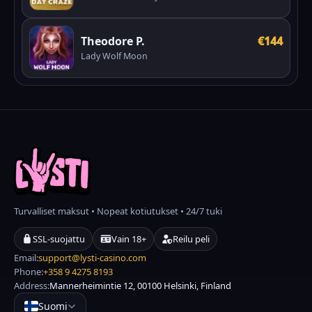
Theodore P.
€144
Lady Wolf Moon
Turvalliset maksut • Nopeat kotiutukset • 24/7 tuki
Suomi
SSL-suojattu
Vain 18+
Reilu peli
Svenska
Email:
support@lysti-casino.com
Phone:
+358 9 4275 8193
English
Address:
Mannerheimintie 12, 00100 Helsinki, Finland
Suomi